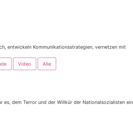
 ent­wi­ckeln Kom­mu­ni­ka­ti­ons­stra­te­gien, ver­net­zen mit
nde
Video
Alle
es, dem Ter­ror und der Will­kür der Natio­nal­so­zia­lis­ten ein