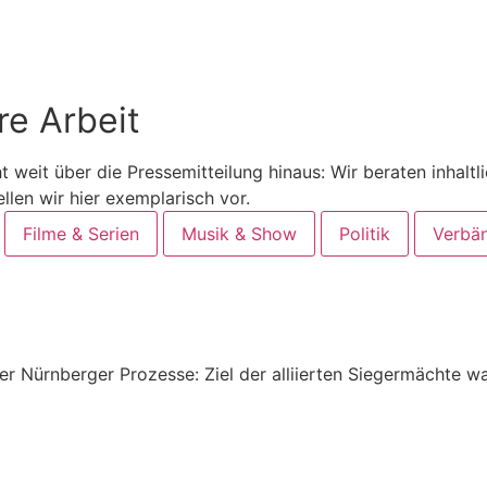
re Arbeit
it über die Pres­se­mit­tei­lung hin­aus: Wir bera­ten inhalt­lich,
tel­len wir hier exem­pla­risch vor.
Filme & Serien
Musik & Show
Politik
Verbä
n­ber­ger Pro­zes­se: Ziel der alli­ier­ten Sie­ger­mäch­te war 