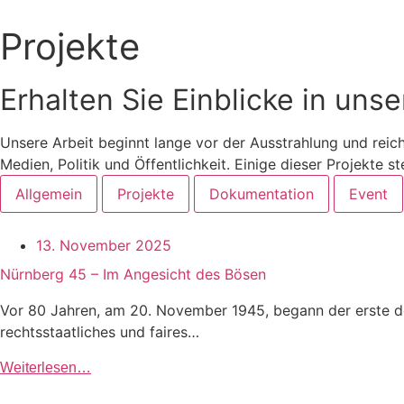
Projekte
Erhalten Sie Einblicke in unse
Unse­re Arbeit beginnt lan­ge vor der Aus­strah­lung und reicht we
Medi­en, Poli­tik und Öffent­lich­keit. Eini­ge die­ser Pro­jek­te s
Allgemein
Projekte
Dokumentation
Event
13. Novem­ber 2025
Nürnberg 45 – Im Angesicht des Bösen
Vor 80 Jah­ren, am 20. Novem­ber 1945, begann der ers­te der Nür
rechts­staat­li­ches und fai­res…
Wei­ter­le­sen…