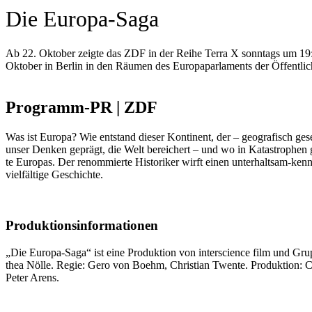
Die Europa-Saga
Ab 22. Oktober zeigte das ZDF in der Reihe Terra X sonntags um 19
Oktober in Berlin in den Räumen des Europaparlaments der Öffentlichk
Programm-PR | ZDF
Was ist Euro­pa? Wie ent­stand die­ser Kon­ti­nent, der – geo­gra­fisch g
unser Den­ken geprägt, die Welt berei­chert – und wo in Kata­stro­phen ges
te Euro­pas. Der renom­mier­te His­to­ri­ker wirft einen unter­halt­sam-kenn
viel­fäl­ti­ge Geschich­te.
Produktionsinformationen
„Die Euro­pa-Saga“ ist eine Pro­duk­ti­on von inter­sci­ence film und G
thea Nöl­le. Regie: Gero von Boehm, Chris­ti­an Twen­te. Pro­duk­ti­on: C
Peter Are­ns.