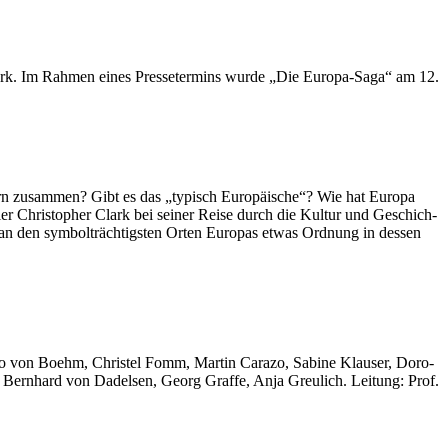
lark. Im Rahmen eines Pressetermins wurde „Die Europa-Saga“ am 12.
l­kern zusam­men? Gibt es das „typisch Euro­päi­sche“? Wie hat Euro­pa
­er Chris­to­pher Clark bei sei­ner Rei­se durch die Kul­tur und Geschich­
nen an den sym­bol­träch­tigs­ten Orten Euro­pas etwas Ord­nung in des­sen
ero von Boehm, Chris­tel Fomm, Mar­tin Cara­zo, Sabi­ne Klau­ser, Doro­
r, Bern­hard von Dadel­sen, Georg Graf­fe, Anja Greu­lich. Lei­tung: Prof.