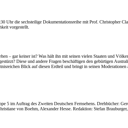
:30 Uhr die sechsteilige Dokumentationsreihe mit Prof. Christopher C
eit vorgestellt.
ese­hen – gar kei­ner ist? Was hält ihn mit sei­nen vie­len Staa­ten und Vö
türzt? Die­se und ande­re Fra­gen beschäf­ti­gen den gebür­ti­gen Aus­tra­li
t­nis­­­rei­chen Blick auf die­sen Erd­teil und bringt in sei­nen Mode­ra­tio­
rup­pe 5 im Auf­trag des Zwei­ten Deut­schen Fern­se­hens. Dreh­bü­cher: G
hris­tia­ne von Boehm, Alex­an­der Hes­se. Redak­ti­on: Ste­fan Brau­bur­ge