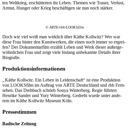
ten Welt­krieg, erschüt­ter­ten ihr Leben. The­men wie Trau­er, Ver­lust,
Armut, Hun­ger oder Krieg beschäf­ti­gen sie nun noch stär­ker.
© ARTE/rbb/LOOKSfilm
Doch wie viel weiß man wirk­lich über Käthe Koll­witz? Wer war
die­se Frau hin­ter den Kunst­wer­ken, die einen noch immer so ergrei­
fen? Der Doku­men­tar­film erzählt Leben und Werk die­ser außer­ge­
wöhn­li­chen Frau und zeigt vie­le bis­lang unbe­kann­te Details ihrer
Bio­gra­fie.
Produktionsinformationen
„
Käthe Koll­witz. Ein Leben in Lei­den­schaft“ ist eine Pro­duk­ti­on
von LOOKS­film im Auf­trag von ARTE Deutsch­land und rbb Fern­
se­hen. Das Dreh­buch schrieb Sonya Win­ter­berg. Regie führ­ten
Hen­ri­ke San­der und Yury Win­ter­berg. Gedreht wur­de unter ande­
rem im Käthe Koll­witz Muse­um Köln.
Pressestimmen
Badische Zeitung