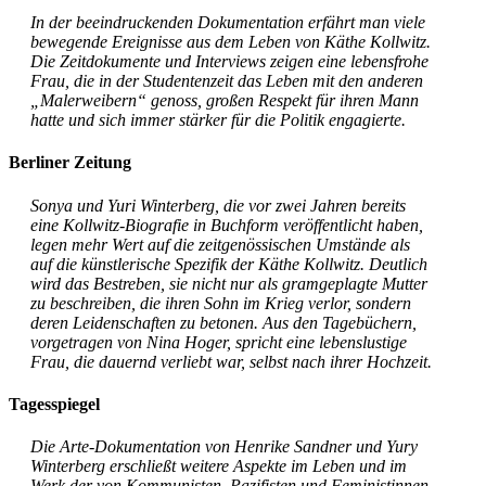
In der beein­dru­cken­den Doku­men­ta­ti­on erfährt man vie­le
bewe­gen­de Ereig­nis­se aus dem Leben von Käthe Koll­witz.
Die Zeit­do­ku­men­te und Inter­views zei­gen eine lebens­fro­he
Frau, die in der Stu­den­ten­zeit das Leben mit den ande­ren
„Maler­wei­bern“ genoss, gro­ßen Respekt für ihren Mann
hat­te und sich immer stär­ker für die Poli­tik enga­gier­te.
Berliner Zeitung
Sonya und Yuri Win­ter­berg, die vor zwei Jah­ren bereits
eine Koll­witz-Bio­gra­fie in Buch­form ver­öf­fent­licht haben,
legen mehr Wert auf die zeit­ge­nös­si­schen Umstän­de als
auf die künst­le­ri­sche Spe­zi­fik der Käthe Koll­witz. Deut­lich
wird das Bestre­ben, sie nicht nur als gram­ge­plag­te Mut­ter
zu beschrei­ben, die ihren Sohn im Krieg ver­lor, son­dern
deren Lei­den­schaf­ten zu beto­nen. Aus den Tage­bü­chern,
vor­ge­tra­gen von Nina Hoger, spricht eine lebens­lus­ti­ge
Frau, die dau­ernd ver­liebt war, selbst nach ihrer Hoch­zeit.
Tagesspiegel
Die Arte-Doku­men­ta­ti­on von Hen­ri­ke Sand­ner und Yury
Win­ter­berg erschließt wei­te­re Aspek­te im Leben und im
Werk der von Kom­mu­nis­ten, Pazi­fis­ten und Femi­nis­tin­nen