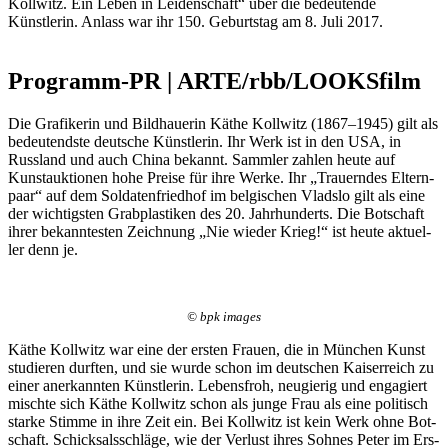
Kollwitz. Ein Leben in Leidenschaft“ über die bedeutende
Künstlerin. Anlass war ihr 150. Geburtstag am 8. Juli 2017.
Programm-PR | ARTE/rbb/LOOKSfilm
Die Gra­fi­ke­rin und Bild­haue­rin Käthe Koll­witz (1867–1945) gilt als
bedeu­tends­te deut­sche Künst­le­rin. Ihr Werk ist in den USA, in
Russ­land und auch Chi­na bekannt. Samm­ler zah­len heu­te auf
Kunst­auk­tio­nen hohe Prei­se für ihre Wer­ke. Ihr „Trau­ern­des Eltern­
paar“ auf dem Sol­da­ten­fried­hof im bel­gi­schen Vladslo gilt als eine
der wich­tigs­ten Grab­plas­ti­ken des 20. Jahr­hun­derts. Die Bot­schaft
ihrer bekann­tes­ten Zeich­nung „Nie wie­der Krieg!“ ist heu­te aktu­el­
ler denn je.
© bpk images
Käthe Koll­witz war eine der ers­ten Frau­en, die in Mün­chen Kunst
stu­die­ren durf­ten, und sie wur­de schon im deut­schen Kai­ser­reich zu
einer aner­kann­ten Künst­le­rin. Lebens­froh, neu­gie­rig und enga­giert
misch­te sich Käthe Koll­witz schon als jun­ge Frau als eine poli­tisch
star­ke Stim­me in ihre Zeit ein. Bei Koll­witz ist kein Werk ohne Bot­
schaft. Schick­sals­schlä­ge, wie der Ver­lust ihres Soh­nes Peter im Ers­