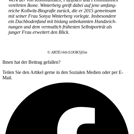
ver­ehr­ten Iko­ne. Win­ter­berg greift dabei auf jene umfang­
rei­che Koll­witz-Bio­gra­fie zurück, die er 2015 gemein­sam
mit sei­ner Frau Sonya Win­ter­berg vor­leg­te. Ins­be­son­de­re
ein Dach­bo­den­fund mit bis­lang unbe­kann­ten Hand­zeich­
nun­gen und dem ver­mut­lich frü­hes­ten Selbst­por­trät als
jun­ger Frau erwei­tert den Blick.
© ARTE/rbb/LOOKSfilm
Ihnen hat der Beitrag gefallen?
Teilen Sie den Artikel gerne in den Sozialen Medien oder per E-
Mail.