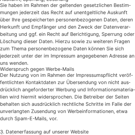
Sie haben im Rah­men der gel­ten­den gesetz­li­chen Bestim­
mun­gen jeder­zeit das Recht auf unent­gelt­li­che Aus­kunft
über Ihre gespei­cher­ten per­so­nen­be­zo­ge­nen Daten, deren
Her­kunft und Emp­fän­ger und den Zweck der Daten­ver­ar­
bei­tung und ggf. ein Recht auf Berich­ti­gung, Sper­rung oder
Löschung die­ser Daten. Hier­zu sowie zu wei­te­ren Fra­gen
zum The­ma per­so­nen­be­zo­ge­ne Daten kön­nen Sie sich
jeder­zeit unter der im Impres­sum ange­ge­be­nen Adres­se an
uns wen­den.
Wider­spruch gegen Wer­be-Mails
Der Nut­zung von im Rah­men der Impres­sums­pflicht ver­öf­
fent­lich­ten Kon­takt­da­ten zur Über­sen­dung von nicht aus­
drück­lich ange­for­der­ter Wer­bung und Infor­ma­ti­ons­ma­te­ria­
li­en wird hier­mit wider­spro­chen. Die Betrei­ber der Sei­ten
behal­ten sich aus­drück­lich recht­li­che Schrit­te im Fal­le der
unver­lang­ten Zusen­dung von Wer­be­infor­ma­tio­nen, etwa
durch Spam-E-Mails, vor.
3. Daten­er­fas­sung auf unse­rer Web­site