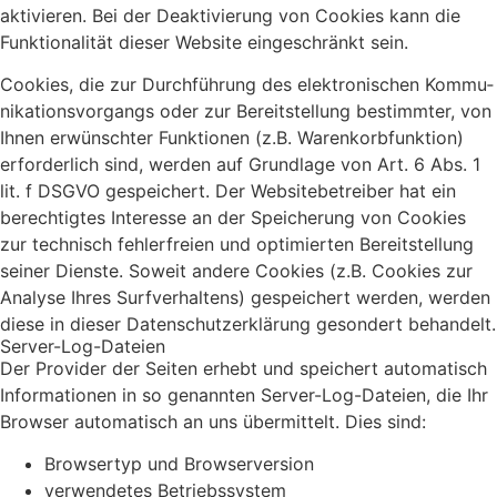
akti­vie­ren. Bei der Deak­ti­vie­rung von Coo­kies kann die
Funk­tio­na­li­tät die­ser Web­site ein­ge­schränkt sein.
Coo­kies, die zur Durch­füh­rung des elek­tro­ni­schen Kom­mu­
ni­ka­ti­ons­vor­gangs oder zur Bereit­stel­lung bestimm­ter, von
Ihnen erwünsch­ter Funk­tio­nen (z.B. Waren­korb­funk­ti­on)
erfor­der­lich sind, wer­den auf Grund­la­ge von Art. 6 Abs. 1
lit. f DSGVO gespei­chert. Der Web­site­be­trei­ber hat ein
berech­tig­tes Inter­es­se an der Spei­che­rung von Coo­kies
zur tech­nisch feh­ler­frei­en und opti­mier­ten Bereit­stel­lung
sei­ner Diens­te. Soweit ande­re Coo­kies (z.B. Coo­kies zur
Ana­ly­se Ihres Surf­ver­hal­tens) gespei­chert wer­den, wer­den
die­se in die­ser Daten­schutz­er­klä­rung geson­dert behan­delt.
Ser­ver-Log-Datei­en
Der Pro­vi­der der Sei­ten erhebt und spei­chert auto­ma­tisch
Infor­ma­tio­nen in so genann­ten Ser­ver-Log-Datei­en, die Ihr
Brow­ser auto­ma­tisch an uns über­mit­telt. Dies sind:
Brow­ser­typ und Brow­ser­ver­si­on
ver­wen­de­tes Betriebs­sys­tem