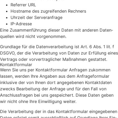
Refer­rer URL
Host­na­me des zugrei­fen­den Rech­ners
Uhr­zeit der Ser­ver­an­fra­ge
IP-Adres­se
Eine Zusam­men­füh­rung die­ser Daten mit ande­ren Daten­
quel­len wird nicht vor­ge­nom­men.
Grund­la­ge für die Daten­ver­ar­bei­tung ist Art. 6 Abs. 1 lit. f
DSGVO, der die Ver­ar­bei­tung von Daten zur Erfül­lung eines
Ver­trags oder vor­ver­trag­li­cher Maß­nah­men gestat­tet.
Kon­takt­for­mu­lar
Wenn Sie uns per Kon­takt­for­mu­lar Anfra­gen zukom­men
las­sen, wer­den Ihre Anga­ben aus dem Anfra­ge­for­mu­lar
inklu­si­ve der von Ihnen dort ange­ge­be­nen Kon­takt­da­ten
zwecks Bear­bei­tung der Anfra­ge und für den Fall von
Anschluss­fra­gen bei uns gespei­chert. Die­se Daten geben
wir nicht ohne Ihre Ein­wil­li­gung wei­ter.
Die Ver­ar­bei­tung der in das Kon­takt­for­mu­lar ein­ge­ge­be­nen
Daten erfolgt somit aus­schließ­lich auf Grund­la­ge Ihrer Ein­