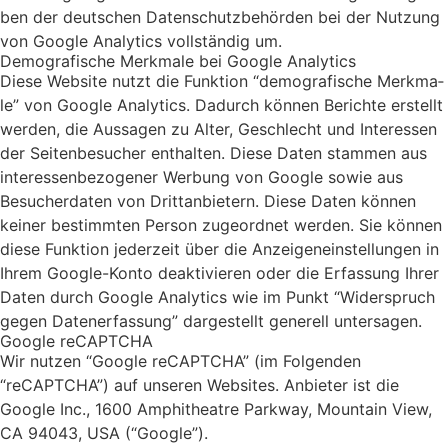
ben der deut­schen Daten­schutz­be­hör­den bei der Nut­zung
von Goog­le Ana­ly­tics voll­stän­dig um.
Demo­gra­fi­sche Merk­ma­le bei Goog­le Ana­ly­tics
Die­se Web­site nutzt die Funk­ti­on “demo­gra­fi­sche Merk­ma­
le” von Goog­le Ana­ly­tics. Dadurch kön­nen Berich­te erstellt
wer­den, die Aus­sa­gen zu Alter, Geschlecht und Inter­es­sen
der Sei­ten­be­su­cher ent­hal­ten. Die­se Daten stam­men aus
inter­es­sen­be­zo­ge­ner Wer­bung von Goog­le sowie aus
Besu­cher­da­ten von Dritt­an­bie­tern. Die­se Daten kön­nen
kei­ner bestimm­ten Per­son zuge­ord­net wer­den. Sie kön­nen
die­se Funk­ti­on jeder­zeit über die Anzei­gen­ein­stel­lun­gen in
Ihrem Goog­le-Kon­to deak­ti­vie­ren oder die Erfas­sung Ihrer
Daten durch Goog­le Ana­ly­tics wie im Punkt “Wider­spruch
gegen Daten­er­fas­sung” dar­ge­stellt gene­rell unter­sa­gen.
Goog­le reCAPTCHA
Wir nut­zen “Goog­le reCAPTCHA” (im Fol­gen­den
“reCAPTCHA”) auf unse­ren Web­sites. Anbie­ter ist die
Goog­le Inc., 1600 Amphi­theat­re Park­way, Moun­tain View,
CA 94043, USA (“Goog­le”).