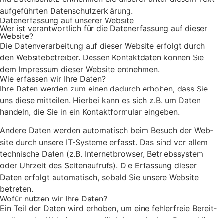
auf­ge­führ­ten Daten­schutz­er­klä­rung.
Daten­er­fas­sung auf unse­rer Web­site
Wer ist ver­ant­wort­lich für die Daten­er­fas­sung auf die­ser
Web­site?
Die Daten­ver­ar­bei­tung auf die­ser Web­site erfolgt durch
den Web­site­be­trei­ber. Des­sen Kon­takt­da­ten kön­nen Sie
dem Impres­sum die­ser Web­site ent­neh­men.
Wie erfas­sen wir Ihre Daten?
Ihre Daten wer­den zum einen dadurch erho­ben, dass Sie
uns die­se mit­tei­len. Hier­bei kann es sich z.B. um Daten
han­deln, die Sie in ein Kon­takt­for­mu­lar ein­ge­ben.
Ande­re Daten wer­den auto­ma­tisch beim Besuch der Web­
site durch unse­re IT-Sys­te­me erfasst. Das sind vor allem
tech­ni­sche Daten (z.B. Inter­net­brow­ser, Betriebs­sys­tem
oder Uhr­zeit des Sei­ten­auf­rufs). Die Erfas­sung die­ser
Daten erfolgt auto­ma­tisch, sobald Sie unse­re Web­site
betre­ten.
Wofür nut­zen wir Ihre Daten?
Ein Teil der Daten wird erho­ben, um eine feh­ler­freie Bereit­