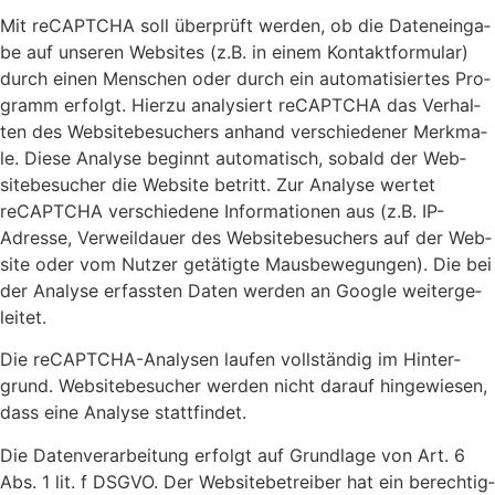
Mit reCAPTCHA soll über­prüft wer­den, ob die Daten­ein­ga­
be auf unse­ren Web­sites (z.B. in einem Kon­takt­for­mu­lar)
durch einen Men­schen oder durch ein auto­ma­ti­sier­tes Pro­
gramm erfolgt. Hier­zu ana­ly­siert reCAPTCHA das Ver­hal­
ten des Web­site­be­su­chers anhand ver­schie­de­ner Merk­ma­
le. Die­se Ana­ly­se beginnt auto­ma­tisch, sobald der Web­
site­be­su­cher die Web­site betritt. Zur Ana­ly­se wer­tet
reCAPTCHA ver­schie­de­ne Infor­ma­tio­nen aus (z.B. IP-
Adres­se, Ver­weil­dau­er des Web­site­be­su­chers auf der Web­
site oder vom Nut­zer getä­tig­te Maus­be­we­gun­gen). Die bei
der Ana­ly­se erfass­ten Daten wer­den an Goog­le wei­ter­ge­
lei­tet.
Die reCAPTCHA-Ana­ly­sen lau­fen voll­stän­dig im Hin­ter­
grund. Web­site­be­su­cher wer­den nicht dar­auf hin­ge­wie­sen,
dass eine Ana­ly­se statt­fin­det.
Die Daten­ver­ar­bei­tung erfolgt auf Grund­la­ge von Art. 6
Abs. 1 lit. f DSGVO. Der Web­site­be­trei­ber hat ein berech­tig­