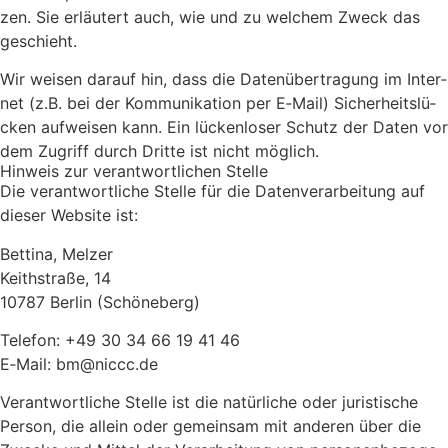
zen. Sie erläu­tert auch, wie und zu wel­chem Zweck das
geschieht.
Wir wei­sen dar­auf hin, dass die Daten­über­tra­gung im Inter­
net (z.B. bei der Kom­mu­ni­ka­ti­on per E‑Mail) Sicher­heits­lü­
cken auf­wei­sen kann. Ein lücken­lo­ser Schutz der Daten vor
dem Zugriff durch Drit­te ist nicht mög­lich.
Hin­weis zur ver­ant­wort­li­chen Stel­le
Die ver­ant­wort­li­che Stel­le für die Daten­ver­ar­bei­tung auf
die­ser Web­site ist:
Bet­ti­na, Mel­zer
Keit­h­stra­ße, 14
10787 Ber­lin (Schö­ne­berg)
Tele­fon: +49 30 34 66 19 41 46
E‑Mail: bm@niccc.de
Ver­ant­wort­li­che Stel­le ist die natür­li­che oder juris­ti­sche
Per­son, die allein oder gemein­sam mit ande­ren über die