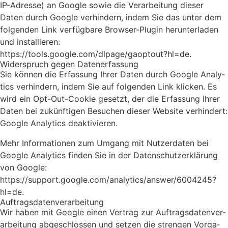
IP-Adres­se) an Goog­le sowie die Ver­ar­bei­tung die­ser
Daten durch Goog­le ver­hin­dern, indem Sie das unter dem
fol­gen­den Link ver­füg­ba­re Brow­ser-Plug­in her­un­ter­la­den
und instal­lie­ren:
https://tools.google.com/dlpage/gaoptout?hl=de.
Wider­spruch gegen Daten­er­fas­sung
Sie kön­nen die Erfas­sung Ihrer Daten durch Goog­le Ana­ly­
tics ver­hin­dern, indem Sie auf fol­gen­den Link kli­cken. Es
wird ein Opt-Out-Coo­kie gesetzt, der die Erfas­sung Ihrer
Daten bei zukünf­ti­gen Besu­chen die­ser Web­site ver­hin­dert:
Goog­le Ana­ly­tics deak­ti­vie­ren.
Mehr Infor­ma­tio­nen zum Umgang mit Nut­zer­da­ten bei
Goog­le Ana­ly­tics fin­den Sie in der Daten­schutz­er­klä­rung
von Goog­le:
https://support.google.com/analytics/answer/6004245?
hl=de.
Auf­trags­da­ten­ver­ar­bei­tung
Wir haben mit Goog­le einen Ver­trag zur Auf­trags­da­ten­ver­
ar­bei­tung abge­schlos­sen und set­zen die stren­gen Vor­ga­