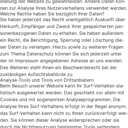
stel­lung der Web­site zu gewähr­leis­ten. Ande­re Daten kön­
nen zur Ana­ly­se Ihres Nut­zer­ver­hal­tens ver­wen­det wer­den.
Wel­che Rech­te haben Sie bezüg­lich Ihrer Daten?
Sie haben jeder­zeit das Recht unent­gelt­lich Aus­kunft über
Her­kunft, Emp­fän­ger und Zweck Ihrer gespei­cher­ten per­
so­nen­be­zo­ge­nen Daten zu erhal­ten. Sie haben außer­dem
ein Recht, die Berich­ti­gung, Sper­rung oder Löschung die­
ser Daten zu ver­lan­gen. Hier­zu sowie zu wei­te­ren Fra­gen
zum The­ma Daten­schutz kön­nen Sie sich jeder­zeit unter
der im Impres­sum ange­ge­be­nen Adres­se an uns wen­den.
Des Wei­te­ren steht Ihnen ein Beschwer­de­recht bei der
zustän­di­gen Auf­sichts­be­hör­de zu.
Ana­ly­se-Tools und Tools von Dritt­an­bie­tern
Beim Besuch unse­rer Web­site kann Ihr Surf-Ver­hal­ten sta­
tis­tisch aus­ge­wer­tet wer­den. Das geschieht vor allem mit
Coo­kies und mit soge­nann­ten Ana­ly­se­pro­gram­men. Die
Ana­ly­se Ihres Surf-Ver­hal­tens erfolgt in der Regel anonym;
das Surf-Ver­hal­ten kann nicht zu Ihnen zurück­ver­folgt wer­
den. Sie kön­nen die­ser Ana­ly­se wider­spre­chen oder sie
durch die Nicht­be­nut­zung bestimm­ter Tools ver­hin­dern.