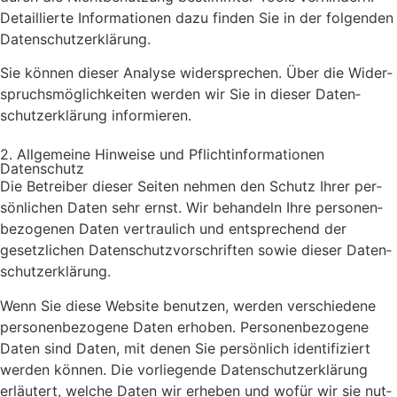
Detail­lier­te Infor­ma­tio­nen dazu fin­den Sie in der fol­gen­den
Daten­schutz­er­klä­rung.
Sie kön­nen die­ser Ana­ly­se wider­spre­chen. Über die Wider­
spruchs­mög­lich­kei­ten wer­den wir Sie in die­ser Daten­
schutz­er­klä­rung infor­mie­ren.
2. All­ge­mei­ne Hin­wei­se und Pflicht­in­for­ma­tio­nen
Daten­schutz
Die Betrei­ber die­ser Sei­ten neh­men den Schutz Ihrer per­
sön­li­chen Daten sehr ernst. Wir behan­deln Ihre per­so­nen­
be­zo­ge­nen Daten ver­trau­lich und ent­spre­chend der
gesetz­li­chen Daten­schutz­vor­schrif­ten sowie die­ser Daten­
schutz­er­klä­rung.
Wenn Sie die­se Web­site benut­zen, wer­den ver­schie­de­ne
per­so­nen­be­zo­ge­ne Daten erho­ben. Per­so­nen­be­zo­ge­ne
Daten sind Daten, mit denen Sie per­sön­lich iden­ti­fi­ziert
wer­den kön­nen. Die vor­lie­gen­de Daten­schutz­er­klä­rung
erläu­tert, wel­che Daten wir erhe­ben und wofür wir sie nut­