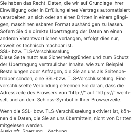
Sie haben das Recht, Daten, die wir auf Grund­la­ge Ihrer
Ein­wil­li­gung oder in Erfül­lung eines Ver­trags auto­ma­ti­siert
ver­ar­bei­ten, an sich oder an einen Drit­ten in einem gän­gi­
gen, maschi­nen­les­ba­ren For­mat aus­hän­di­gen zu las­sen.
Sofern Sie die direk­te Über­tra­gung der Daten an einen
ande­ren Ver­ant­wort­li­chen ver­lan­gen, erfolgt dies nur,
soweit es tech­nisch mach­bar ist.
SSL- bzw. TLS-Ver­schlüs­se­lung
Die­se Sei­te nutzt aus Sicher­heits­grün­den und zum Schutz
der Über­tra­gung ver­trau­li­cher Inhal­te, wie zum Bei­spiel
Bestel­lun­gen oder Anfra­gen, die Sie an uns als Sei­ten­be­
trei­ber sen­den, eine SSL-bzw. TLS-Ver­schlüs­se­lung. Eine
ver­schlüs­sel­te Ver­bin­dung erken­nen Sie dar­an, dass die
Adress­zei­le des Brow­sers von “http://” auf “https://” wech­
selt und an dem Schloss-Sym­bol in Ihrer Brow­ser­zei­le.
Wenn die SSL- bzw. TLS-Ver­schlüs­se­lung akti­viert ist, kön­
nen die Daten, die Sie an uns über­mit­teln, nicht von Drit­ten
mit­ge­le­sen wer­den.
Aus­kunft, Sper­rung, Löschung