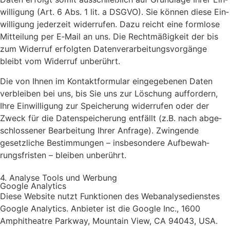
wil­li­gung (Art. 6 Abs. 1 lit. a DSGVO). Sie kön­nen die­se Ein­
wil­li­gung jeder­zeit wider­ru­fen. Dazu reicht eine form­lo­se
Mit­tei­lung per E‑Mail an uns. Die Recht­mä­ßig­keit der bis
zum Wider­ruf erfolg­ten Daten­ver­ar­bei­tungs­vor­gän­ge
bleibt vom Wider­ruf unbe­rührt.
Die von Ihnen im Kon­takt­for­mu­lar ein­ge­ge­be­nen Daten
ver­blei­ben bei uns, bis Sie uns zur Löschung auf­for­dern,
Ihre Ein­wil­li­gung zur Spei­che­rung wider­ru­fen oder der
Zweck für die Daten­spei­che­rung ent­fällt (z.B. nach abge­
schlos­se­ner Bear­bei­tung Ihrer Anfra­ge). Zwin­gen­de
gesetz­li­che Bestim­mun­gen – ins­be­son­de­re Auf­be­wah­
rungs­fris­ten – blei­ben unbe­rührt.
4. Ana­ly­se Tools und Wer­bung
Goog­le Ana­ly­tics
Die­se Web­site nutzt Funk­tio­nen des Web­ana­ly­se­diens­tes
Goog­le Ana­ly­tics. Anbie­ter ist die Goog­le Inc., 1600
Amphi­theat­re Park­way, Moun­tain View, CA 94043, USA.