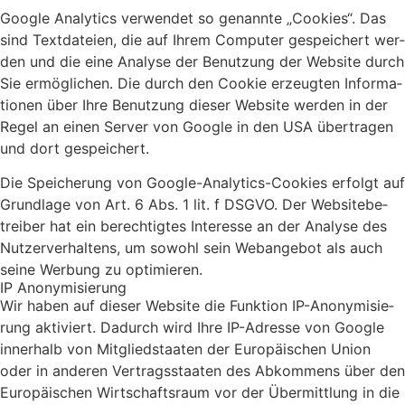
Goog­le Ana­ly­tics ver­wen­det so genann­te „Coo­kies“. Das
sind Text­da­tei­en, die auf Ihrem Com­pu­ter gespei­chert wer­
den und die eine Ana­ly­se der Benut­zung der Web­site durch
Sie ermög­li­chen. Die durch den Coo­kie erzeug­ten Infor­ma­
tio­nen über Ihre Benut­zung die­ser Web­site wer­den in der
Regel an einen Ser­ver von Goog­le in den USA über­tra­gen
und dort gespei­chert.
Die Spei­che­rung von Goog­le-Ana­ly­tics-Coo­kies erfolgt auf
Grund­la­ge von Art. 6 Abs. 1 lit. f DSGVO. Der Web­site­be­
trei­ber hat ein berech­tig­tes Inter­es­se an der Ana­ly­se des
Nut­zer­ver­hal­tens, um sowohl sein Web­an­ge­bot als auch
sei­ne Wer­bung zu opti­mie­ren.
IP Anony­mi­sie­rung
Wir haben auf die­ser Web­site die Funk­ti­on IP-Anony­mi­sie­
rung akti­viert. Dadurch wird Ihre IP-Adres­se von Goog­le
inner­halb von Mit­glied­staa­ten der Euro­päi­schen Uni­on
oder in ande­ren Ver­trags­staa­ten des Abkom­mens über den
Euro­päi­schen Wirt­schafts­raum vor der Über­mitt­lung in die