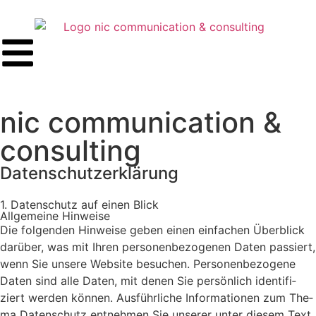
nic communication &
consulting
Datenschutzerklärung
1. Daten­schutz auf einen Blick
All­ge­mei­ne Hin­wei­se
Die fol­gen­den Hin­wei­se geben einen ein­fa­chen Über­blick
dar­über, was mit Ihren per­so­nen­be­zo­ge­nen Daten pas­siert,
wenn Sie unse­re Web­site besu­chen. Per­so­nen­be­zo­ge­ne
Daten sind alle Daten, mit denen Sie per­sön­lich iden­ti­fi­
ziert wer­den kön­nen. Aus­führ­li­che Infor­ma­tio­nen zum The­
ma Daten­schutz ent­neh­men Sie unse­rer unter die­sem Text