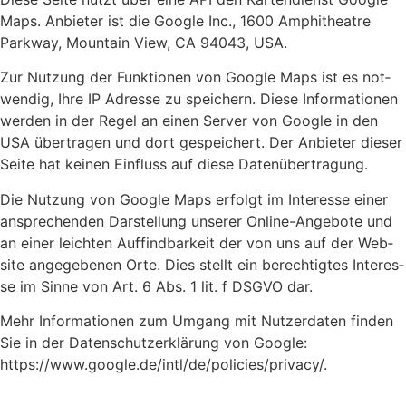
Maps. Anbie­ter ist die Goog­le Inc., 1600 Amphi­theat­re
Park­way, Moun­tain View, CA 94043, USA.
Zur Nut­zung der Funk­tio­nen von Goog­le Maps ist es not­
wen­dig, Ihre IP Adres­se zu spei­chern. Die­se Infor­ma­tio­nen
wer­den in der Regel an einen Ser­ver von Goog­le in den
USA über­tra­gen und dort gespei­chert. Der Anbie­ter die­ser
Sei­te hat kei­nen Ein­fluss auf die­se Daten­über­tra­gung.
Die Nut­zung von Goog­le Maps erfolgt im Inter­es­se einer
anspre­chen­den Dar­stel­lung unse­rer Online-Ange­bo­te und
an einer leich­ten Auf­find­bar­keit der von uns auf der Web­
site ange­ge­be­nen Orte. Dies stellt ein berech­tig­tes Inter­es­
se im Sin­ne von Art. 6 Abs. 1 lit. f DSGVO dar.
Mehr Infor­ma­tio­nen zum Umgang mit Nut­zer­da­ten fin­den
Sie in der Daten­schutz­er­klä­rung von Goog­le:
https://www.google.de/intl/de/policies/privacy/.