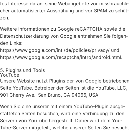
tes Inter­es­se dar­an, sei­ne Web­an­ge­bo­te vor miss­bräuch­li­
cher auto­ma­ti­sier­ter Aus­spä­hung und vor SPAM zu schüt­
zen.
Wei­te­re Infor­ma­tio­nen zu Goog­le reCAPTCHA sowie die
Daten­schutz­er­klä­rung von Goog­le ent­neh­men Sie fol­gen­
den Links:
https://www.google.com/intl/de/policies/privacy/ und
https://www.google.com/recaptcha/intro/android.html.
5. Plug­ins und Tools
You­Tube
Unse­re Web­site nutzt Plug­ins der von Goog­le betrie­be­nen
Sei­te You­Tube. Betrei­ber der Sei­ten ist die You­Tube, LLC,
901 Cher­ry Ave., San Bru­no, CA 94066, USA.
Wenn Sie eine unse­rer mit einem You­Tube-Plug­in aus­ge­
stat­te­ten Sei­ten besu­chen, wird eine Ver­bin­dung zu den
Ser­vern von You­Tube her­ge­stellt. Dabei wird dem You­
Tube-Ser­ver mit­ge­teilt, wel­che unse­rer Sei­ten Sie besucht