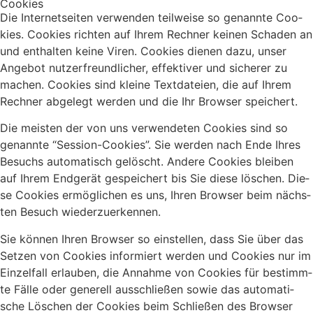
Coo­kies
Die Inter­net­sei­ten ver­wen­den teil­wei­se so genann­te Coo­
kies. Coo­kies rich­ten auf Ihrem Rech­ner kei­nen Scha­den an
und ent­hal­ten kei­ne Viren. Coo­kies die­nen dazu, unser
Ange­bot nut­zer­freund­li­cher, effek­ti­ver und siche­rer zu
machen. Coo­kies sind klei­ne Text­da­tei­en, die auf Ihrem
Rech­ner abge­legt wer­den und die Ihr Brow­ser spei­chert.
Die meis­ten der von uns ver­wen­de­ten Coo­kies sind so
genann­te “Ses­si­on-Coo­kies”. Sie wer­den nach Ende Ihres
Besuchs auto­ma­tisch gelöscht. Ande­re Coo­kies blei­ben
auf Ihrem End­ge­rät gespei­chert bis Sie die­se löschen. Die­
se Coo­kies ermög­li­chen es uns, Ihren Brow­ser beim nächs­
ten Besuch wie­der­zu­er­ken­nen.
Sie kön­nen Ihren Brow­ser so ein­stel­len, dass Sie über das
Set­zen von Coo­kies infor­miert wer­den und Coo­kies nur im
Ein­zel­fall erlau­ben, die Annah­me von Coo­kies für bestimm­
te Fäl­le oder gene­rell aus­schlie­ßen sowie das auto­ma­ti­
sche Löschen der Coo­kies beim Schlie­ßen des Brow­ser