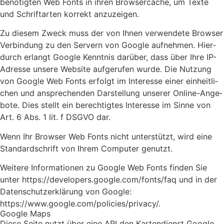
benö­tig­ten Web Fonts in ihren Brow­ser­cache, um Tex­te
und Schrift­ar­ten kor­rekt anzu­zei­gen.
Zu die­sem Zweck muss der von Ihnen ver­wen­de­te Brow­ser
Ver­bin­dung zu den Ser­vern von Goog­le auf­neh­men. Hier­
durch erlangt Goog­le Kennt­nis dar­über, dass über Ihre IP-
Adres­se unse­re Web­site auf­ge­ru­fen wur­de. Die Nut­zung
von Goog­le Web Fonts erfolgt im Inter­es­se einer ein­heit­li­
chen und anspre­chen­den Dar­stel­lung unse­rer Online-Ange­
bo­te. Dies stellt ein berech­tig­tes Inter­es­se im Sin­ne von
Art. 6 Abs. 1 lit. f DSGVO dar.
Wenn Ihr Brow­ser Web Fonts nicht unter­stützt, wird eine
Stan­dard­schrift von Ihrem Com­pu­ter genutzt.
Wei­te­re Infor­ma­tio­nen zu Goog­le Web Fonts fin­den Sie
unter https://developers.google.com/fonts/faq und in der
Daten­schutz­er­klä­rung von Goog­le:
https://www.google.com/policies/privacy/.
Goog­le Maps
Die­se Sei­te nutzt über eine API den Kar­ten­dienst Goog­le