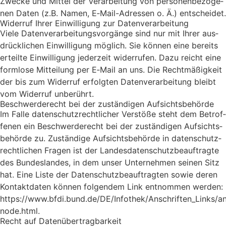
Zwe­cke und Mit­tel der Ver­ar­bei­tung von per­so­nen­be­zo­ge­
nen Daten (z.B. Namen, E‑Mail-Adres­sen o. Ä.) ent­schei­det.
Wider­ruf Ihrer Ein­wil­li­gung zur Daten­ver­ar­bei­tung
Vie­le Daten­ver­ar­bei­tungs­vor­gän­ge sind nur mit Ihrer aus­
drück­li­chen Ein­wil­li­gung mög­lich. Sie kön­nen eine bereits
erteil­te Ein­wil­li­gung jeder­zeit wider­ru­fen. Dazu reicht eine
form­lo­se Mit­tei­lung per E‑Mail an uns. Die Recht­mä­ßig­keit
der bis zum Wider­ruf erfolg­ten Daten­ver­ar­bei­tung bleibt
vom Wider­ruf unbe­rührt.
Beschwer­de­recht bei der zustän­di­gen Auf­sichts­be­hör­de
Im Fal­le daten­schutz­recht­li­cher Ver­stö­ße steht dem Betrof­
fe­nen ein Beschwer­de­recht bei der zustän­di­gen Auf­sichts­
be­hör­de zu. Zustän­di­ge Auf­sichts­be­hör­de in daten­schutz­
recht­li­chen Fra­gen ist der Lan­des­da­ten­schutz­be­auf­trag­te
des Bun­des­lan­des, in dem unser Unter­neh­men sei­nen Sitz
hat. Eine Lis­te der Daten­schutz­be­auf­trag­ten sowie deren
Kon­takt­da­ten kön­nen fol­gen­dem Link ent­nom­men wer­den:
https://www.bfdi.bund.de/DE/Infothek/Anschriften_Links/an
node.html.
Recht auf Daten­über­trag­bar­keit