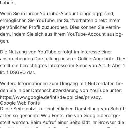
haben.
Wenn Sie in Ihrem You­Tube-Account ein­ge­loggt sind,
ermög­li­chen Sie You­Tube, Ihr Surf­ver­hal­ten direkt Ihrem
per­sön­li­chen Pro­fil zuzu­ord­nen. Dies kön­nen Sie ver­hin­
dern, indem Sie sich aus Ihrem You­Tube-Account aus­log­
gen.
Die Nut­zung von You­Tube erfolgt im Inter­es­se einer
anspre­chen­den Dar­stel­lung unse­rer Online-Ange­bo­te. Dies
stellt ein berech­tig­tes Inter­es­se im Sin­ne von Art. 6 Abs. 1
lit. f DSGVO dar.
Wei­te­re Infor­ma­tio­nen zum Umgang mit Nut­zer­da­ten fin­
den Sie in der Daten­schutz­er­klä­rung von You­Tube unter:
https://www.google.de/intl/de/policies/privacy.
Goog­le Web Fonts
Die­se Sei­te nutzt zur ein­heit­li­chen Dar­stel­lung von Schrift­
ar­ten so genann­te Web Fonts, die von Goog­le bereit­ge­
stellt wer­den. Beim Auf­ruf einer Sei­te lädt Ihr Brow­ser die