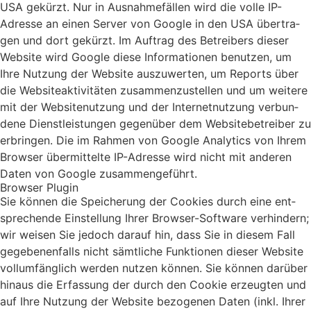
USA gekürzt. Nur in Aus­nah­me­fäl­len wird die vol­le IP-
Adres­se an einen Ser­ver von Goog­le in den USA über­tra­
gen und dort gekürzt. Im Auf­trag des Betrei­bers die­ser
Web­site wird Goog­le die­se Infor­ma­tio­nen benut­zen, um
Ihre Nut­zung der Web­site aus­zu­wer­ten, um Reports über
die Web­site­ak­ti­vi­tä­ten zusam­men­zu­stel­len und um wei­te­re
mit der Web­site­nut­zung und der Inter­net­nut­zung ver­bun­
de­ne Dienst­leis­tun­gen gegen­über dem Web­site­be­trei­ber zu
erbrin­gen. Die im Rah­men von Goog­le Ana­ly­tics von Ihrem
Brow­ser über­mit­tel­te IP-Adres­se wird nicht mit ande­ren
Daten von Goog­le zusam­men­ge­führt.
Brow­ser Plug­in
Sie kön­nen die Spei­che­rung der Coo­kies durch eine ent­
spre­chen­de Ein­stel­lung Ihrer Brow­ser-Soft­ware ver­hin­dern;
wir wei­sen Sie jedoch dar­auf hin, dass Sie in die­sem Fall
gege­be­nen­falls nicht sämt­li­che Funk­tio­nen die­ser Web­site
voll­um­fäng­lich wer­den nut­zen kön­nen. Sie kön­nen dar­über
hin­aus die Erfas­sung der durch den Coo­kie erzeug­ten und
auf Ihre Nut­zung der Web­site bezo­ge­nen Daten (inkl. Ihrer